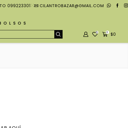
TO 099223301
CILANTROBAZAR@GMAIL.COM
MBOLSOS
0
0
$
0
AR AQUÍ