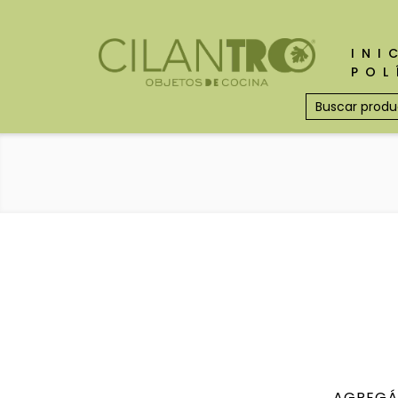
INI
POL
AGREGÁ