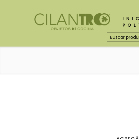
INI
POL
AGREGÁ