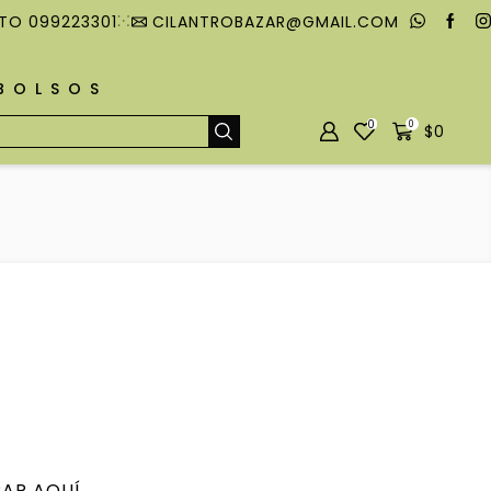
TO 099223301
CILANTROBAZAR@GMAIL.COM
MBOLSOS
0
0
$
0
AR AQUÍ