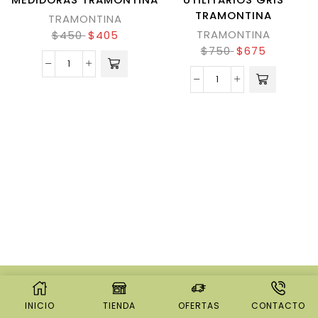
TRAMONTINA
TRAMONTINA
TRAMONTINA
$
450
$
405
$
750
$
675
© CREATED BY
8THEME
- POWER ELITE
THEMEFOREST AUTHOR.
INICIO
TIENDA
OFERTAS
CONTACTO