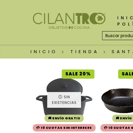
INI
POL
INICIO
TIENDA
SANT
SALE 20%
SAL
SIN
EXISTENCIAS
🚚 ENVÍO GRATIS
🚚 ENVÍO
💳 10 CUOTAS SIN INTERESES
💳 10 CUOTAS 