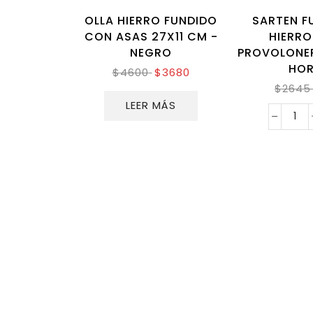
OLLA HIERRO FUNDIDO
SARTEN F
CON ASAS 27X11 CM -
HIERR
NEGRO
PROVOLONER
HO
$
4600
$
3680
$
2645
LEER MÁS