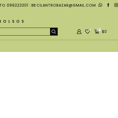
TO 099223301
CILANTROBAZAR@GMAIL.COM
MBOLSOS
0
0
$
0