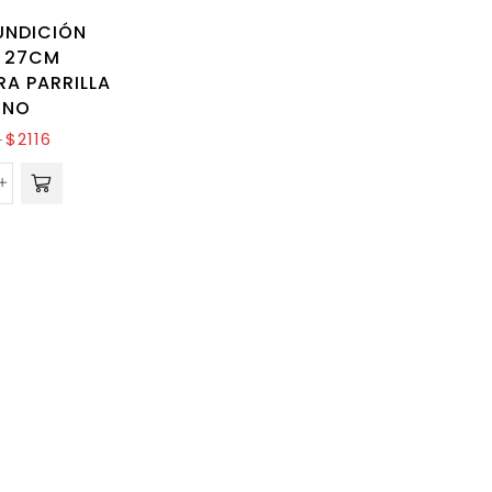
UNDICIÓN
O 27CM
A PARRILLA
RNO
$
2116