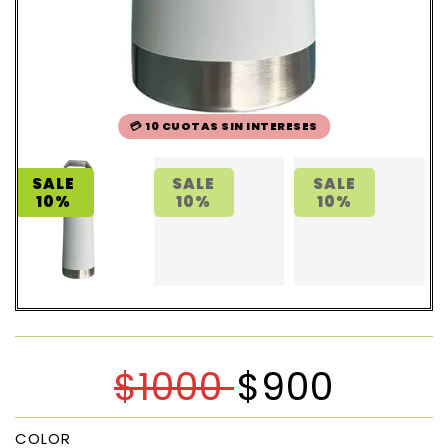
💳 10 CUOTAS SIN INTERESES
SALE
SALE
SALE
10%
10%
10%
$
1000
$
900
COLOR