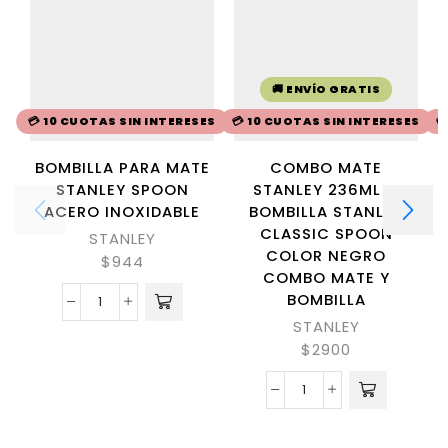
🚚 ENVÍO GRATIS
💳 10 CUOTAS SIN INTERESES
💳 10 CUOTAS SIN INTERESES

BOMBILLA PARA MATE
COMBO MATE
STANLEY SPOON
STANLEY 236ML +
ACERO INOXIDABLE
BOMBILLA STANLEY
CLASSIC SPOON
STANLEY
COLOR NEGRO
$
944
COMBO MATE Y
BOMBILLA
STANLEY
$
2900