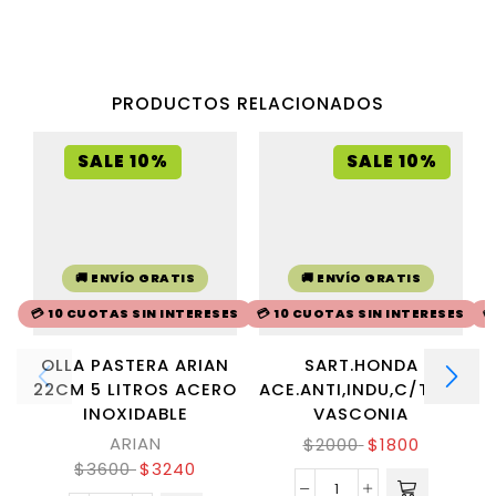
PRODUCTOS RELACIONADOS
SALE 10%
SALE 10%
🚚 ENVÍO GRATIS
🚚 ENVÍO GRATIS
💳 10 CUOTAS SIN INTERESES
💳 10 CUOTAS SIN INTERESES

OLLA PASTERA ARIAN
SART.HONDA
22CM 5 LITROS ACERO
ACE.ANTI,INDU,C/TAPA.2
INOXIDABLE
VASCONIA
ARIAN
$
2000
$
1800
$
3600
$
3240