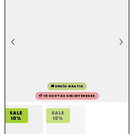
🚚 ENVÍO GRATIS
💳 10 CUOTAS SIN INTERESES
SALE
SALE
10%
10%