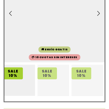
🚚 ENVÍO GRATIS
💳 10 CUOTAS SIN INTERESES
SALE
SALE
SALE
10%
10%
10%