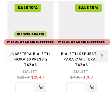
SALE 10%
SALE 10%
🚚 ENVÍO GRATIS
💳 10 CUOTAS SIN INTERESES
💳 10 CUOTAS SIN INTERESES

CAFETERA BIALETTI
BIALETTI REPUESTOS
MOKA EXPRESS 2
PARA CAFETERA 6
TAZAS
TAZAS
BIALETTI
BIALETTI
$
2270
$
2043
$
400
$
360