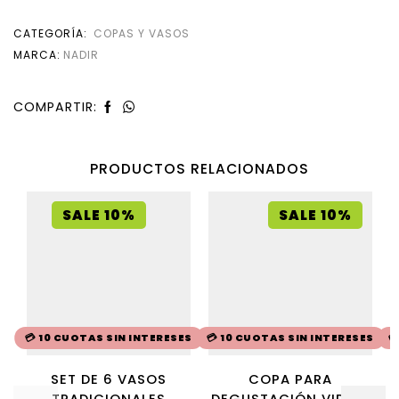
CATEGORÍA:
COPAS Y VASOS
MARCA:
NADIR
COMPARTIR:
PRODUCTOS RELACIONADOS
SALE 10%
SALE 10%
💳 10 CUOTAS SIN INTERESES
💳 10 CUOTAS SIN INTERESES

SET DE 6 VASOS
COPA PARA
TRADICIONALES
DEGUSTACIÓN VIDRIO