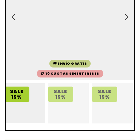
🚚 ENVÍO GRATIS
💳 10 CUOTAS SIN INTERESES
SALE
SALE
SALE
15%
15%
15%