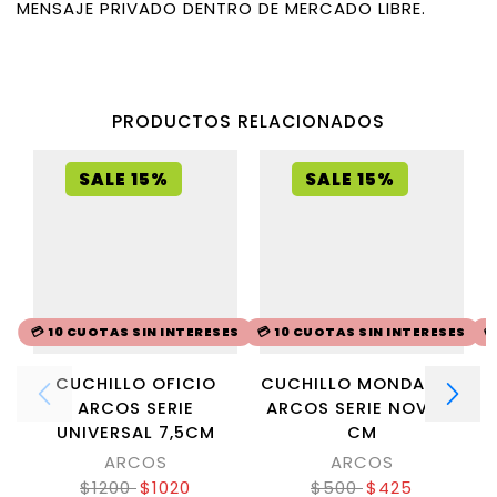
MENSAJE PRIVADO DENTRO DE MERCADO LIBRE.
PRODUCTOS RELACIONADOS
SALE 15%
SALE 15%
💳 10 CUOTAS SIN INTERESES
💳 10 CUOTAS SIN INTERESES

CUCHILLO OFICIO
CUCHILLO MONDADOR
ARCOS SERIE
ARCOS SERIE NOVA 6
UNIVERSAL 7,5CM
CM
ARCOS
ARCOS
$
1200
$
1020
$
500
$
425