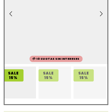
💳 10 CUOTAS SIN INTERESES
SALE
SALE
SALE
15%
15%
15%