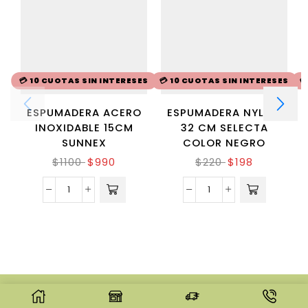
💳 10 CUOTAS SIN INTERESES
💳 10 CUOTAS SIN INTERESES

ESPUMADERA ACERO
ESPUMADERA NYLON
INOXIDABLE 15CM
32 CM SELECTA
SUNNEX
COLOR NEGRO
$
1100
$
990
$
220
$
198
© CREATED BY
8THEME
- POWER ELITE
THEMEFOREST AUTHOR.