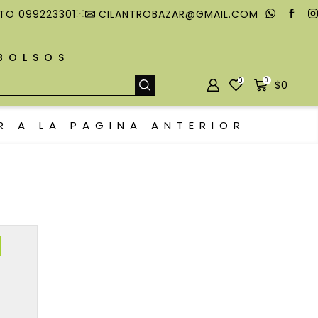
TO 099223301
CILANTROBAZAR@GMAIL.COM
MBOLSOS
0
0
$
0
R A LA PAGINA ANTERIOR