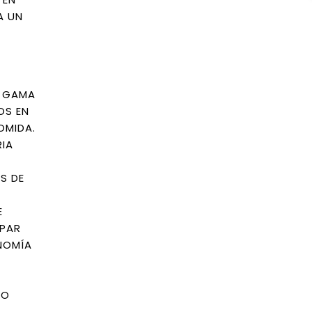
A UN
A GAMA
OS EN
OMIDA.
RIA
S DE
E
IPAR
NOMÍA
RO