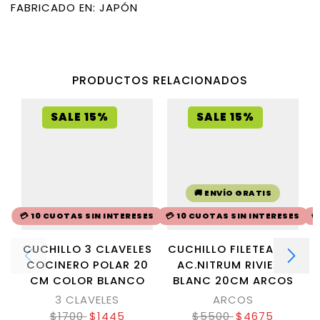
FABRICADO EN: JAPÓN
PRODUCTOS RELACIONADOS
SALE 15%
SALE 15%
🚚 ENVÍO GRATIS
💳 10 CUOTAS SIN INTERESES
💳 10 CUOTAS SIN INTERESES

CUCHILLO 3 CLAVELES
CUCHILLO FILETEADOR
COCINERO POLAR 20
AC.NITRUM RIVIERA
CM COLOR BLANCO
BLANC 20CM ARCOS
3 CLAVELES
ARCOS
$
1700
$
1445
$
5500
$
4675