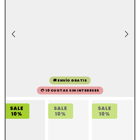
🚚 ENVÍO GRATIS
💳 10 CUOTAS SIN INTERESES
SALE
SALE
SALE
10%
10%
10%