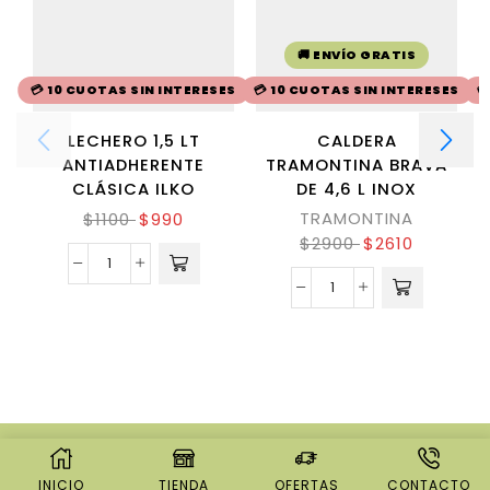
🚚 ENVÍO GRATIS
💳 10 CUOTAS SIN INTERESES
💳 10 CUOTAS SIN INTERESES

LECHERO 1,5 LT
CALDERA
ANTIADHERENTE
TRAMONTINA BRAVA
CLÁSICA ILKO
DE 4,6 L INOX
TRAMONTINA
$
1100
$
990
$
2900
$
2610
© CREATED BY
8THEME
- POWER ELITE
THEMEFOREST AUTHOR.
INICIO
TIENDA
OFERTAS
CONTACTO