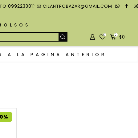
TO 099223301
CILANTROBAZAR@GMAIL.COM
MBOLSOS
0
0
$
0
R A LA PAGINA ANTERIOR
10%