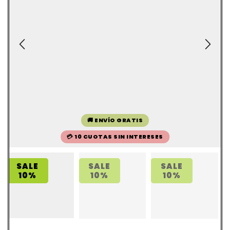
🚚 ENVÍO GRATIS
💳 10 CUOTAS SIN INTERESES
SALE
SALE
SALE
10%
10%
10%