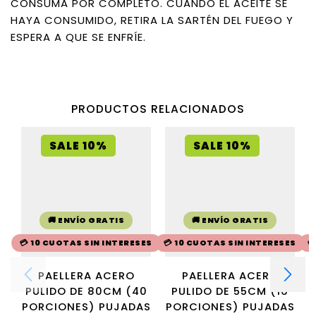
CONSUMA POR COMPLETO. CUANDO EL ACEITE SE
HAYA CONSUMIDO, RETIRA LA SARTÉN DEL FUEGO Y
ESPERA A QUE SE ENFRÍE.
PRODUCTOS RELACIONADOS
SALE 10%
SALE 10%
🚚 ENVÍO GRATIS
🚚 ENVÍO GRATIS
💳 10 CUOTAS SIN INTERESES
💳 10 CUOTAS SIN INTERESES

PAELLERA ACERO
PAELLERA ACERO
PULIDO DE 80CM (40
PULIDO DE 55CM (16
PORCIONES) PUJADAS
PORCIONES) PUJADAS