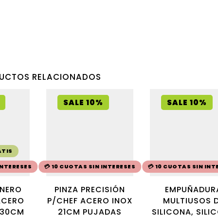
UCTOS RELACIONADOS
SALE 10%
SALE 10%
ATIS
 INTERESES
💳 10 CUOTAS SIN INTERESES
💳 10 CUOTAS SIN INT
INERO
PINZA PRECISIÓN
EMPUÑADUR
ACERO
P/CHEF ACERO INOX
MULTIUSOS 
 30CM
21CM PUJADAS
SILICONA, SILI