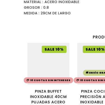
MATERIAL : ACERO INOXIDABLE
GROSOR : 0.8
MEDIDA : 29CM DE LARGO
PROD
SALE 10%
SALE 10%
🚚 ENVÍO GR
💳 10 CUOTAS SIN INTERESES
💳 10 CUOTAS SIN
PINZA BUFFET
PINZA COC
INOXIDABLE 40CM
PRECISIÓN 
PUJADAS ACERO
INOXIDABLE