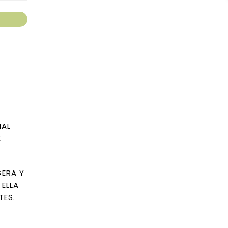
IAL
E
GERA Y
 ELLA
TES.