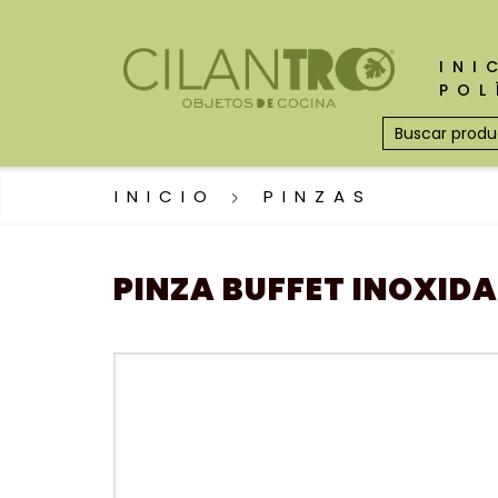
INI
POL
INICIO
PINZAS
PINZA BUFFET INOXID