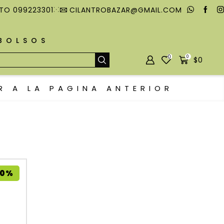
TO 099223301
CILANTROBAZAR@GMAIL.COM
MBOLSOS
0
0
$
0
R A LA PAGINA ANTERIOR
10%