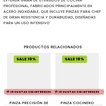
EXTENSA GAMA DE UTENSILIOS DE COCINA
PROFESIONAL, FABRICADOS PRINCIPALMENTE EN
ACERO INOXIDABLE, QUE INCLUYE PINZAS PARA CHEF
DE GRAN RESISTENCIA Y DURABILIDAD, DISEÑADAS
PARA UN USO INTENSIVO
PRODUCTOS RELACIONADOS
SALE 10%
SALE 10%
💳 10 CUOTAS SIN INTERESES
💳 10 CUOTAS SIN INTERESES

PINZA PRECISIÓN DE
PINZA COCINERO