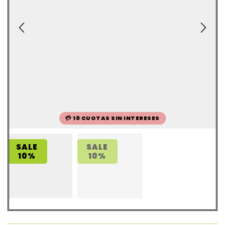
💳 10 CUOTAS SIN INTERESES
SALE
SALE
10%
10%