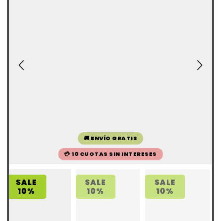
🚚 ENVÍO GRATIS
💳 10 CUOTAS SIN INTERESES
SALE
SALE
SALE
10%
10%
10%