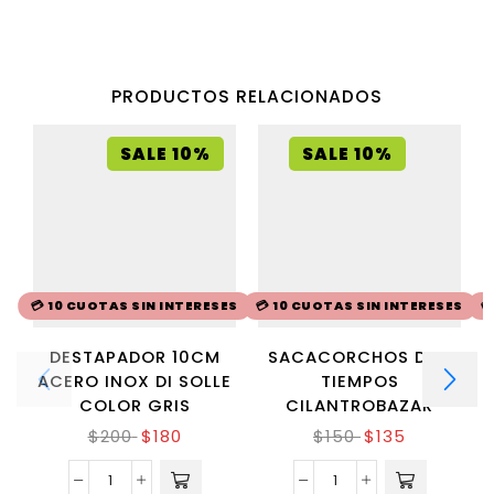
PRODUCTOS RELACIONADOS
SALE 10%
SALE 10%
💳 10 CUOTAS SIN INTERESES
💳 10 CUOTAS SIN INTERESES

DESTAPADOR 10CM
SACACORCHOS DOS
ACERO INOX DI SOLLE
TIEMPOS
COLOR GRIS
CILANTROBAZAR
$
200
$
180
$
150
$
135