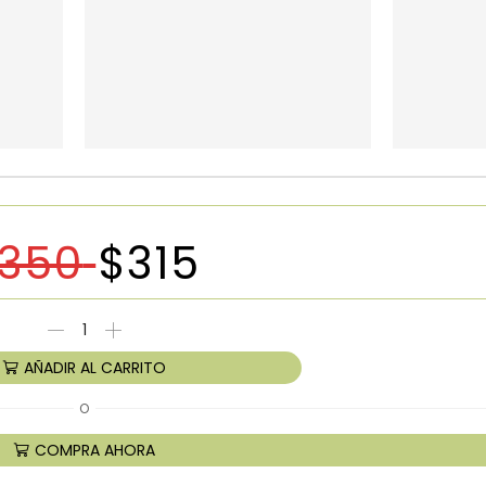
350
$
315
AÑADIR AL CARRITO
O
COMPRA AHORA