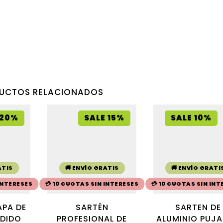
UCTOS RELACIONADOS
 20%
SALE 15%
SALE 10%
ATIS
🚚 ENVÍO GRATIS
🚚 ENVÍO GRATI
 INTERESES
💳 10 CUOTAS SIN INTERESES
💳 10 CUOTAS SIN INT
PA DE
SARTÉN
SARTEN DE
NDIDO
PROFESIONAL DE
ALUMINIO PUJ