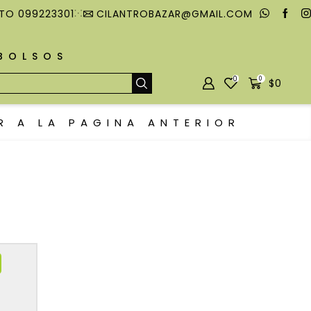
TO 099223301
CILANTROBAZAR@GMAIL.COM
MBOLSOS
0
0
$
0
R A LA PAGINA ANTERIOR