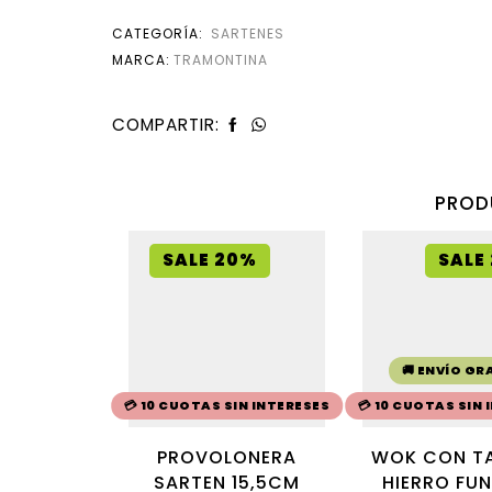
CATEGORÍA:
SARTENES
MARCA:
TRAMONTINA
COMPARTIR:
PROD
SALE 20%
SALE
🚚 ENVÍO GR
💳 10 CUOTAS SIN INTERESES
💳 10 CUOTAS SIN
PROVOLONERA
WOK CON TA
SARTEN 15,5CM
HIERRO FU