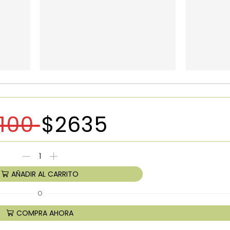
100
$
2635
AÑADIR AL CARRITO
O
COMPRA AHORA