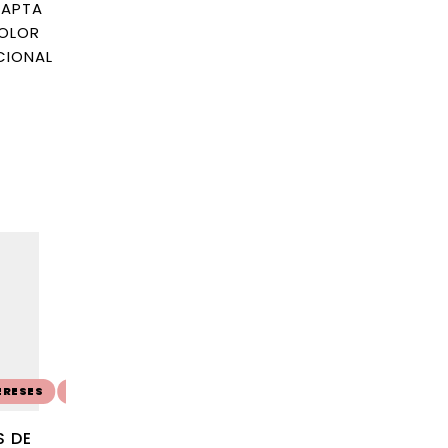
DAPTA
COLOR
CIONAL
SALE 20%
SALE 15%
🚚 ENVÍO GRATIS
🚚 ENVÍO GRATIS
ERESES
💳 10 CUOTAS SIN INTERESES
💳 10 CUOTAS SIN INTERE
 DE
SARTÉN HIERRO
SARTEN ACERO IN