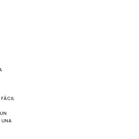
A
 FÁCIL
 UN
N UNA