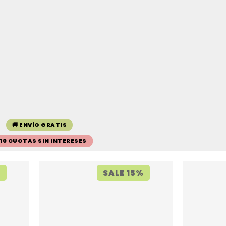
🚚 ENVÍO GRATIS
 10 CUOTAS SIN INTERESES
%
SALE 15%