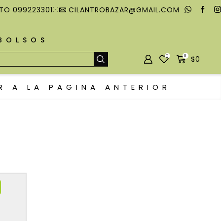
TO 099223301
CILANTROBAZAR@GMAIL.COM
MBOLSOS
0
0
$
0
R A LA PAGINA ANTERIOR