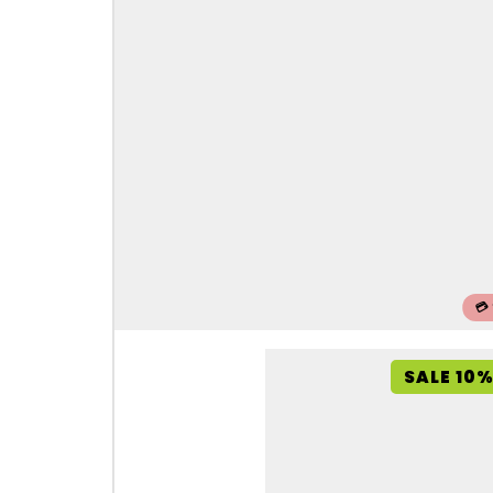
💳
SALE 10