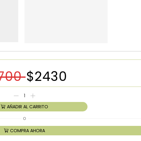
700
$
2430
AÑADIR AL CARRITO
O
COMPRA AHORA