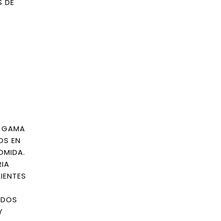
S DE
A GAMA
OS EN
OMIDA.
RIA
IENTES
ADOS
Y