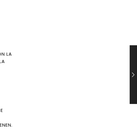
ON LA
LA
DE
ENEN.