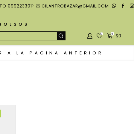
TO 099223301
CILANTROBAZAR@GMAIL.COM
MBOLSOS
0
0
$
0
R A LA PAGINA ANTERIOR