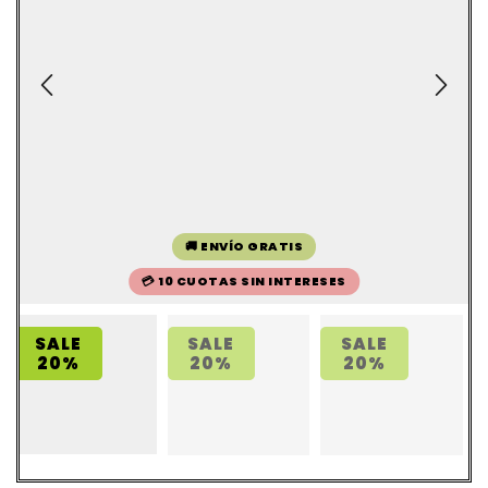
🚚 ENVÍO GRATIS
💳 10 CUOTAS SIN INTERESES
SALE
SALE
SALE
20%
20%
20%