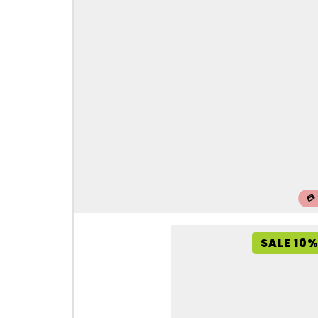
💳
SALE 10