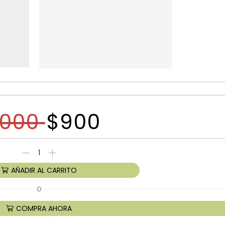
1000
$
900
AÑADIR AL CARRITO
O
COMPRA AHORA