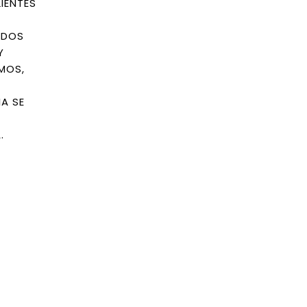
IENTES
ADOS
Y
MOS,
A SE
.