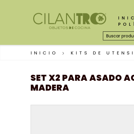
INI
POL
INICIO
KITS DE UTENS
SET X2 PARA ASADO A
MADERA