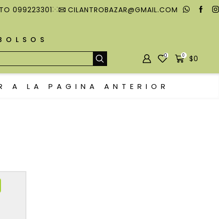
TO 099223301
CILANTROBAZAR@GMAIL.COM
MBOLSOS
0
0
$
0
R A LA PAGINA ANTERIOR