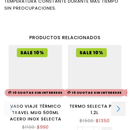
TEMPERATURA CONSTANTE DURANTE MÁS TIEMPO
SIN PREOCUPACIONES.
PRODUCTOS RELACIONADOS
SALE 10%
SALE 10%
💳 10 CUOTAS SIN INTERESES
💳 10 CUOTAS SIN INTERESES

VASO VIAJE TÉRMICO
TERMO SELECTA PLUS
TRAVEL MUG 500ML
1.2L
ACERO INOX SELECTA
$
1500
$
1350
$
1100
$
990