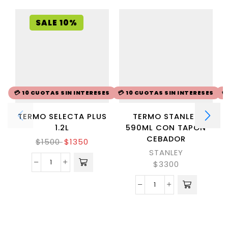
SALE 10%
💳 10 CUOTAS SIN INTERESES
💳 10 CUOTAS SIN INTERESES

TERMO SELECTA PLUS
TERMO STANLEY
1.2L
590ML CON TAPÓN
CEBADOR
$
1500
$
1350
STANLEY
$
3300