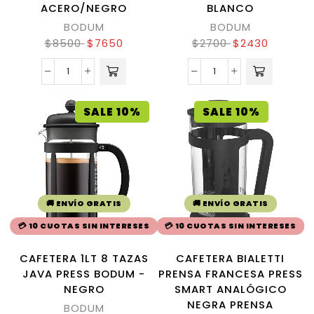
ACERO/NEGRO
BLANCO
BODUM
BODUM
$
8500
$
7650
$
2700
$
2430
SALE 10%
SALE 10%
🚚 ENVÍO GRATIS
🚚 ENVÍO GRATIS
💳 10 CUOTAS SIN INTERESES
💳 10 CUOTAS SIN INTERESES
CAFETERA 1LT 8 TAZAS
CAFETERA BIALETTI
JAVA PRESS BODUM -
PRENSA FRANCESA PRESS
NEGRO
SMART ANALÓGICO
NEGRA PRENSA
BODUM