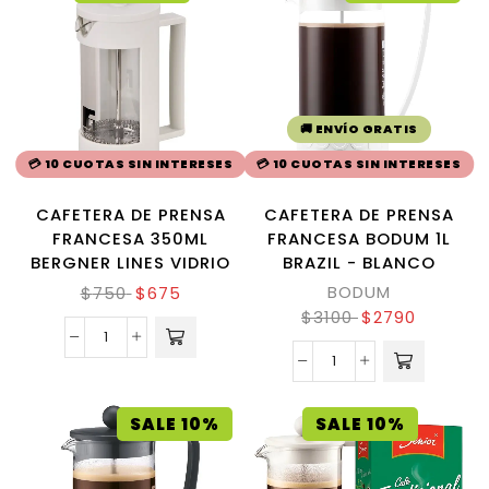
🚚 ENVÍO GRATIS
💳 10 CUOTAS SIN INTERESES
💳 10 CUOTAS SIN INTERESES
CAFETERA DE PRENSA
CAFETERA DE PRENSA
FRANCESA 350ML
FRANCESA BODUM 1L
BERGNER LINES VIDRIO
BRAZIL - BLANCO
BODUM
$
750
$
675
$
3100
$
2790
SALE 10%
SALE 10%