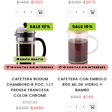
$
1450
$
1305
$
3300
$
2970
SALE 10%
SALE 10%
🚚 ENVÍO GRATIS
💳 10 CUOTAS SIN INTERESES
💳 10 CUOTAS SIN INTERESES
CAFETERA BODUM
CAFETERA CON EMBOLO
CHAMBORD 8 POC. 1 LT
800 ML DE VIDRIO Y
PRENSA FRANCESA
BAMBÚ
COLOR CHROME
$
850
$
765
BODUM
$
5200
$
4680