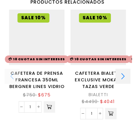
PRODUCTOS RELACIONADOS
SALE 10%
SALE 10%
💳 10 CUOTAS SIN INTERESES
💳 10 CUOTAS SIN INTERESES

CAFETERA DE PRENSA
CAFETERA BIALETTI
FRANCESA 350ML
EXCLUSIVE MOKA 6
BERGNER LINES VIDRIO
TAZAS VERDE
BIALETTI
$
750
$
675
$
4490
$
4041