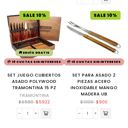
SALE 10%
SALE 10%
🚚 ENVÍO GRATIS
💳 10 CUOTAS SIN INTERESES
💳 10 CUOTAS SIN INTERESES
SET JUEGO CUBIERTOS
SET PARA ASADO 2
ASADO POLYWOOD
PIEZAS ACERO
TRAMONTINA 15 PZ
INOXIDABLE MANGO
MADERA UB
TRAMONTINA
$
6580
$
5922
$
1000
$
900