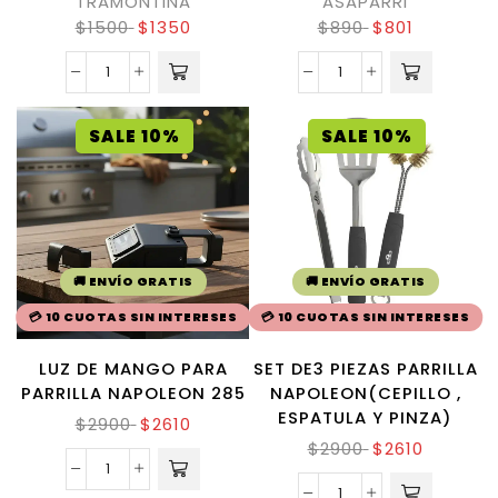
TRAMONTINA
ASAPARRI
$
1500
$
1350
$
890
$
801
SALE 10%
SALE 10%
🚚 ENVÍO GRATIS
🚚 ENVÍO GRATIS
💳 10 CUOTAS SIN INTERESES
💳 10 CUOTAS SIN INTERESES
LUZ DE MANGO PARA
SET DE3 PIEZAS PARRILLA
PARRILLA NAPOLEON 285
NAPOLEON(CEPILLO ,
ESPATULA Y PINZA)
$
2900
$
2610
$
2900
$
2610