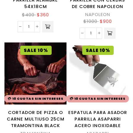
54X18CM
DE COBRE NAPOLEON
NAPOLEON
$
400
$
360
$
1000
$
900
SALE 10%
SALE 10%
💳 10 CUOTAS SIN INTERESES
💳 10 CUOTAS SIN INTERESES
CORTADOR DE PIZZA O
ESPATULA PARA ASADOR
CARNE MULTIUSO 25CM
PARRILLA ASAPARRI
TRAMONTINA BLACK
ACERO INOXIDABLE