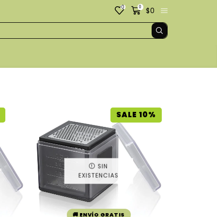
0
0
$
0
SALE 10%
SIN
EXISTENCIAS
🚚 ENVÍO GRATIS