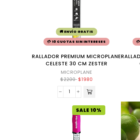
🚚 ENVÍO GRATIS
💳 10 CUOTAS SIN INTERESES

RALLADOR PREMIUM MICROPLANE
RALLA
CELESTE 30 CM ZESTER
MICROPLANE
$
2200
$
1980
SALE 10%