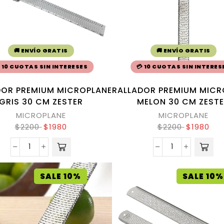
🚚 ENVÍO GRATIS
🚚 ENVÍO GRATIS
 10 CUOTAS SIN INTERESES
💳 10 CUOTAS SIN INTERES
DOR PREMIUM MICROPLANE
RALLADOR PREMIUM MICR
GRIS 30 CM ZESTER
MELON 30 CM ZEST
MICROPLANE
MICROPLANE
$
2200
$
1980
$
2200
$
1980
SALE 10%
SALE 10%