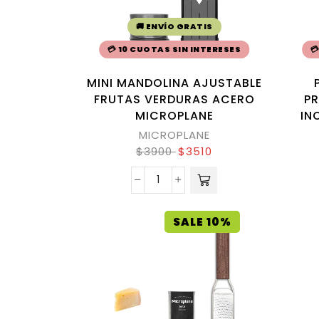
🚚 ENVÍO GRATIS
💳 10 CUOTAS SIN INTERESES

MINI MANDOLINA AJUSTABLE
FRUTAS VERDURAS ACERO
PR
MICROPLANE
IN
MICROPLANE
$
3900
$
3510
SALE 10%