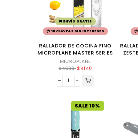
🚚 ENVÍO GRATIS
💳 10 CUOTAS SIN INTERESES

RALLADOR DE COCINA FINO
RALLA
MICROPLANE MASTER SERIES
ZEST
MICROPLANE
$
4600
$
4140
SALE 10%