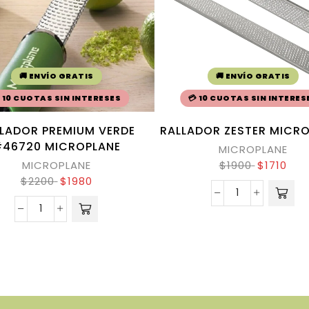
🚚 ENVÍO GRATIS
🚚 ENVÍO GRATIS
 10 CUOTAS SIN INTERESES
💳 10 CUOTAS SIN INTERES
LADOR PREMIUM VERDE
RALLADOR ZESTER MICR
46720 MICROPLANE
MICROPLANE
MICROPLANE
$
1900
$
1710
$
2200
$
1980