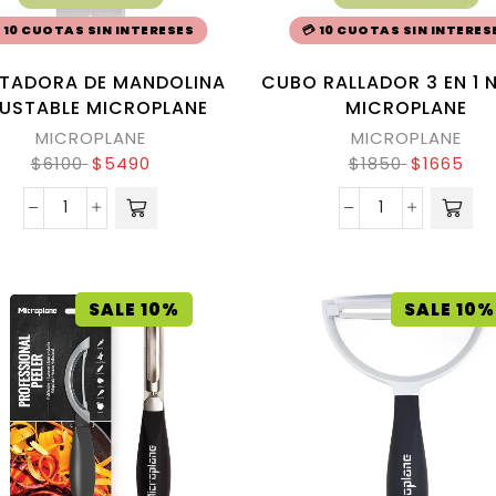
 10 CUOTAS SIN INTERESES
💳 10 CUOTAS SIN INTERES
TADORA DE MANDOLINA
CUBO RALLADOR 3 EN 1 
USTABLE MICROPLANE
MICROPLANE
MICROPLANE
MICROPLANE
$
6100
$
5490
$
1850
$
1665
SALE 10%
SALE 10%