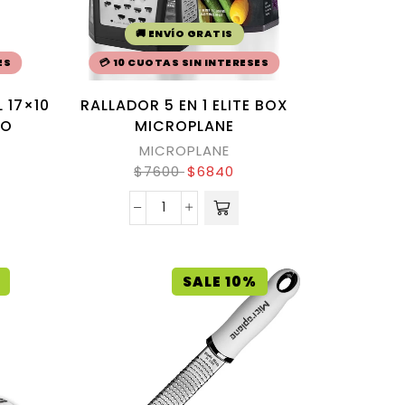
🚚 ENVÍO GRATIS
ES
💳 10 CUOTAS SIN INTERESES
 17×10
RALLADOR 5 EN 1 ELITE BOX
RO
MICROPLANE
MICROPLANE
$
7600
$
6840
SALE 10%