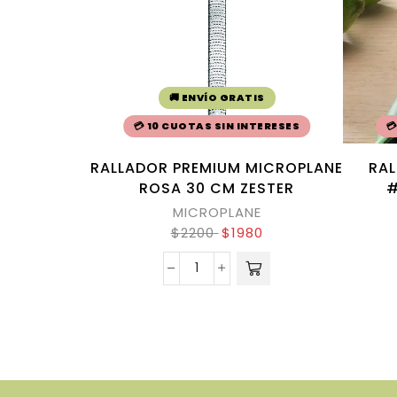
🚚 ENVÍO GRATIS
💳 10 CUOTAS SIN INTERESES

RALLADOR PREMIUM MICROPLANE
RAL
ROSA 30 CM ZESTER
#
MICROPLANE
$
2200
$
1980