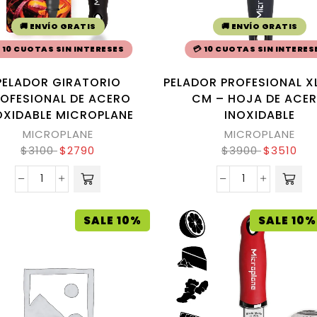
🚚 ENVÍO GRATIS
🚚 ENVÍO GRATIS
 10 CUOTAS SIN INTERESES
💳 10 CUOTAS SIN INTERES
PELADOR GIRATORIO
PELADOR PROFESIONAL XL
OFESIONAL DE ACERO
CM – HOJA DE ACE
OXIDABLE MICROPLANE
INOXIDABLE
MICROPLANE
MICROPLANE
$
3100
$
2790
$
3900
$
3510
SALE 10%
SALE 10%