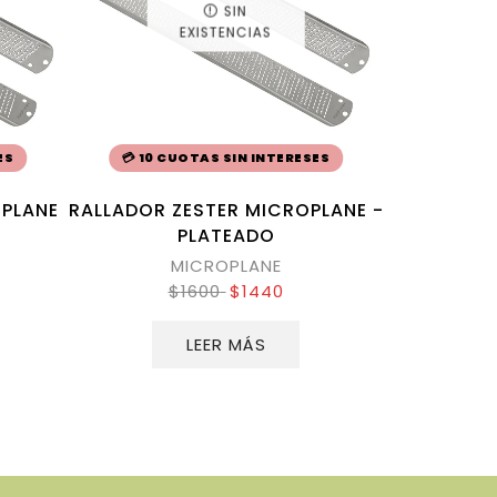
SIN
EXISTENCIAS
ES
💳 10 CUOTAS SIN INTERESES
OPLANE
RALLADOR ZESTER MICROPLANE -
PLATEADO
MICROPLANE
$
1600
$
1440
LEER MÁS