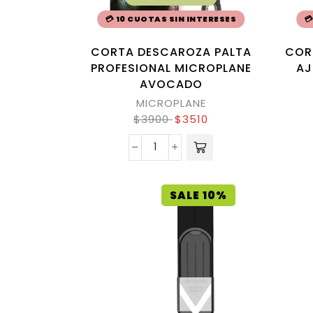
💳 10 CUOTAS SIN INTERESES

CORTA DESCAROZA PALTA
COR
PROFESIONAL MICROPLANE
AJ
AVOCADO
MICROPLANE
$
3900
$
3510
SALE 10%