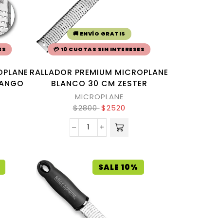
🚚 ENVÍO GRATIS
ES
💳 10 CUOTAS SIN INTERESES
OPLANE
RALLADOR PREMIUM MICROPLANE
MANGO
BLANCO 30 CM ZESTER
MICROPLANE
$
2800
$
2520
SALE 10%