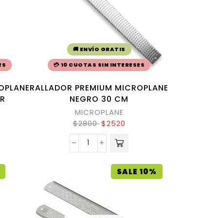
🚚 ENVÍO GRATIS
ES
💳 10 CUOTAS SIN INTERESES
OPLANE
RALLADOR PREMIUM MICROPLANE
ER
NEGRO 30 CM
MICROPLANE
$
2800
$
2520
SALE 10%