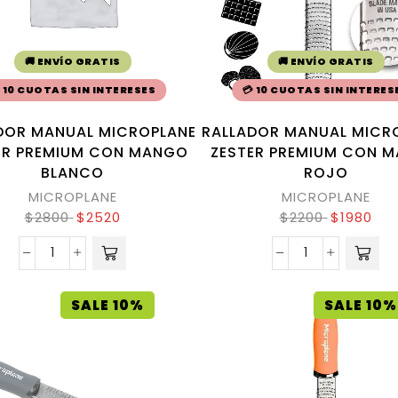
🚚 ENVÍO GRATIS
🚚 ENVÍO GRATIS
 10 CUOTAS SIN INTERESES
💳 10 CUOTAS SIN INTERES
DOR MANUAL MICROPLANE
RALLADOR MANUAL MICR
ER PREMIUM CON MANGO
ZESTER PREMIUM CON 
BLANCO
ROJO
MICROPLANE
MICROPLANE
$
2800
$
2520
$
2200
$
1980
SALE 10%
SALE 10%