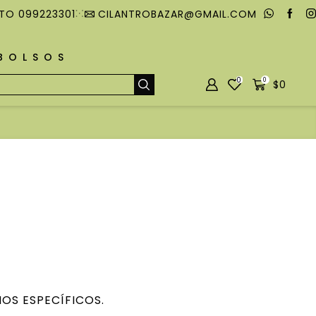
TO 099223301
CILANTROBAZAR@GMAIL.COM
MBOLSOS
0
0
$
0
OS ESPECÍFICOS.