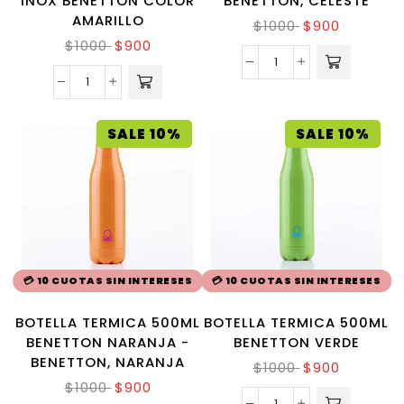
INOX BENETTON COLOR
BENETTON, CELESTE
AMARILLO
$
1000
$
900
$
1000
$
900
SALE 10%
SALE 10%
💳 10 CUOTAS SIN INTERESES
💳 10 CUOTAS SIN INTERESES
BOTELLA TERMICA 500ML
BOTELLA TERMICA 500ML
BENETTON NARANJA -
BENETTON VERDE
BENETTON, NARANJA
$
1000
$
900
$
1000
$
900