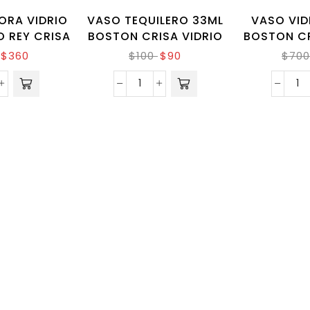
ORA VIDRIO
VASO TEQUILERO 33ML
VASO VID
O REY CRISA
BOSTON CRISA VIDRIO
BOSTON CR
$
360
$
100
$
90
$
700