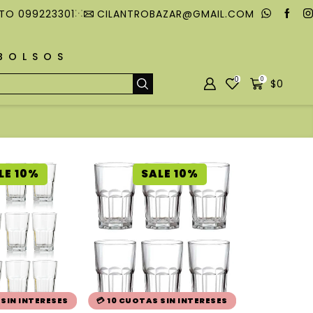
TO 099223301
CILANTROBAZAR@GMAIL.COM
MBOLSOS
0
0
$
0
LE 10%
SALE 10%
 SIN INTERESES
💳 10 CUOTAS SIN INTERESES