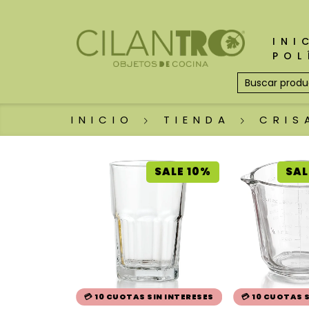
INI
POL
INICIO
TIENDA
CRIS
SALE 10%
SAL
💳 10 CUOTAS SIN INTERESES
💳 10 CUOTAS 