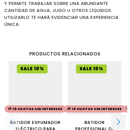
Y PERMITE TRABAJAR SOBRE UNA ABUNDANTE
CANTIDAD DE AGUA, JUGO U OTROS LÍQUIDOS.
UTILIZARLO TE HARÁ EVIDENCIAR UNA EXPERIENCIA
ÚNICA.
PRODUCTOS RELACIONADOS
SALE 10%
SALE 10%
💳 10 CUOTAS SIN INTERESES
💳 10 CUOTAS SIN INTERESES

BATIDOR ESPUMADOR
BATIDOR
ELÉCTRICO PARA
PROFESIONAL DE
P