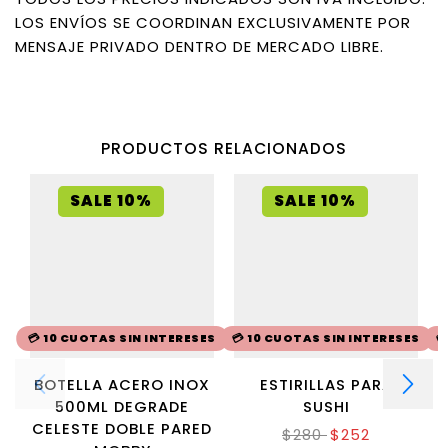
LOS ENVÍOS SE COORDINAN EXCLUSIVAMENTE POR
MENSAJE PRIVADO DENTRO DE MERCADO LIBRE.
PRODUCTOS RELACIONADOS
SALE 10%
SALE 10%
💳 10 CUOTAS SIN INTERESES
💳 10 CUOTAS SIN INTERESES

BOTELLA ACERO INOX
ESTIRILLAS PARA
I
500ML DEGRADE
SUSHI
CELESTE DOBLE PARED
$
280
$
252