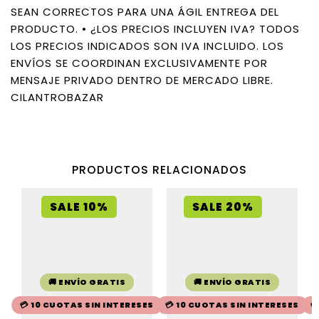
SEAN CORRECTOS PARA UNA ÁGIL ENTREGA DEL
PRODUCTO. • ¿LOS PRECIOS INCLUYEN IVA? TODOS
LOS PRECIOS INDICADOS SON IVA INCLUIDO. LOS
ENVÍOS SE COORDINAN EXCLUSIVAMENTE POR
MENSAJE PRIVADO DENTRO DE MERCADO LIBRE.
CILANTROBAZAR
PRODUCTOS RELACIONADOS
SALE 10%
SALE 20%
🚚 ENVÍO GRATIS
🚚 ENVÍO GRATIS
💳 10 CUOTAS SIN INTERESES
💳 10 CUOTAS SIN INTERESES
