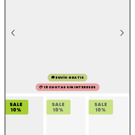
🚚 ENVÍO GRATIS
💳 10 CUOTAS SIN INTERESES
SALE
SALE
SALE
10%
10%
10%