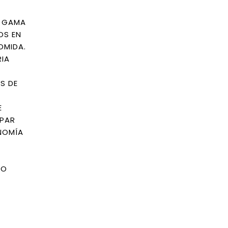
A GAMA
OS EN
OMIDA.
RIA
S DE
E
IPAR
NOMÍA
RO