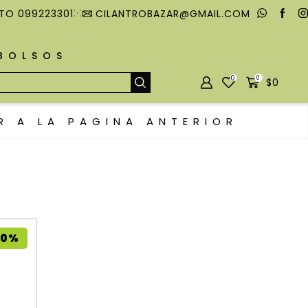
TO 099223301
CILANTROBAZAR@GMAIL.COM
MBOLSOS
0
0
$
0
R A LA PAGINA ANTERIOR
10%