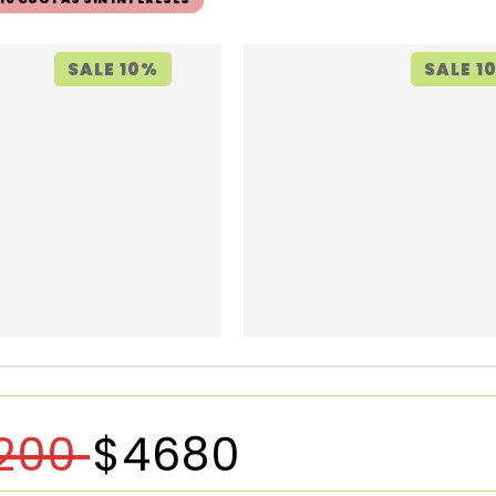
SALE 10%
SALE 1
200
$
4680