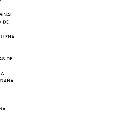
GINAL
O DE
 LLENA
O
AS DE
DA
 DAÑA
NA.