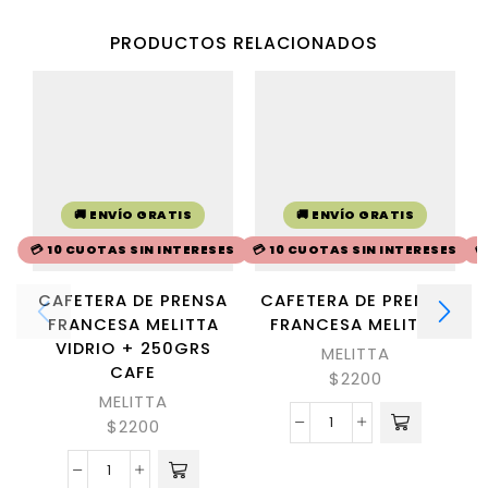
PRODUCTOS RELACIONADOS
🚚 ENVÍO GRATIS
🚚 ENVÍO GRATIS
💳 10 CUOTAS SIN INTERESES
💳 10 CUOTAS SIN INTERESES

CAFETERA DE PRENSA
CAFETERA DE PRENSA
FRANCESA MELITTA
FRANCESA MELITTA
VIDRIO + 250GRS
MELITTA
CAFE
$
2200
MELITTA
$
2200