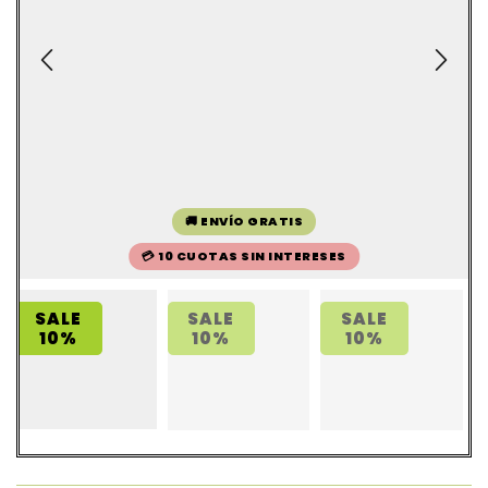
🚚 ENVÍO GRATIS
💳 10 CUOTAS SIN INTERESES
SALE
SALE
SALE
10%
10%
10%