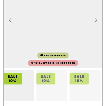
🚚 ENVÍO GRATIS
💳 10 CUOTAS SIN INTERESES
SALE
SALE
SALE
10%
10%
10%