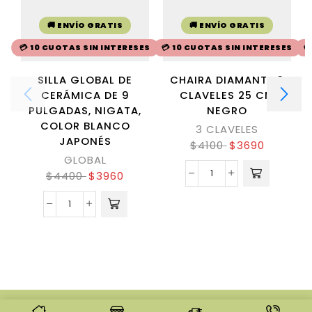
🚚 ENVÍO GRATIS
🚚 ENVÍO GRATIS
💳 10 CUOTAS SIN INTERESES
💳 10 CUOTAS SIN INTERESES

SILLA GLOBAL DE
CHAIRA DIAMANTE 3
CERÁMICA DE 9
CLAVELES 25 CM
PULGADAS, NIGATA,
NEGRO
COLOR BLANCO
3 CLAVELES
JAPONÉS
$
4100
$
3690
GLOBAL
$
4400
$
3960
© CREATED BY
8THEME
- POWER ELITE