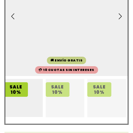
🚚 ENVÍO GRATIS
💳 10 CUOTAS SIN INTERESES
SALE
SALE
SALE
10%
10%
10%