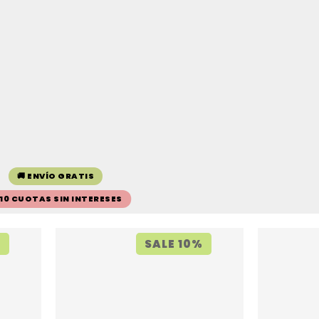
🚚 ENVÍO GRATIS
 10 CUOTAS SIN INTERESES
%
SALE 10%