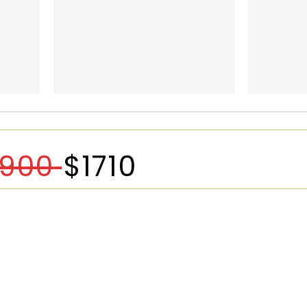
1900
$
1710