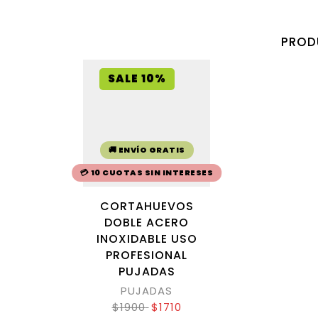
PROD
SALE 10%
🚚 ENVÍO GRATIS
💳 10 CUOTAS SIN INTERESES
CORTAHUEVOS
DOBLE ACERO
INOXIDABLE USO
PROFESIONAL
PUJADAS
PUJADAS
$
1900
$
1710