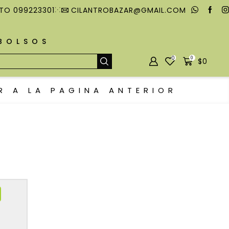
TO 099223301
CILANTROBAZAR@GMAIL.COM
MBOLSOS
0
0
$
0
R A LA PAGINA ANTERIOR