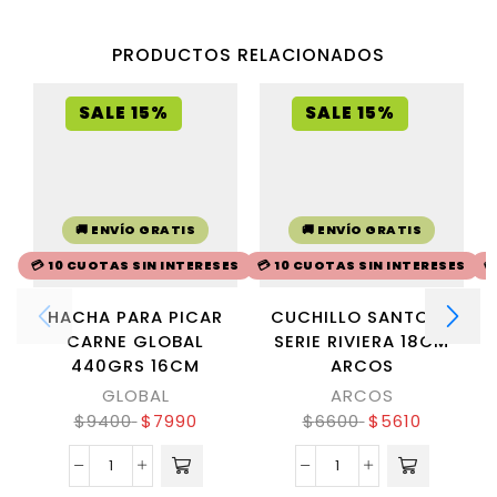
PRODUCTOS RELACIONADOS
SALE 15%
SALE 15%
🚚 ENVÍO GRATIS
🚚 ENVÍO GRATIS
💳 10 CUOTAS SIN INTERESES
💳 10 CUOTAS SIN INTERESES

HACHA PARA PICAR
CUCHILLO SANTOKU
CARNE GLOBAL
SERIE RIVIERA 18CM
440GRS 16CM
ARCOS
GLOBAL
ARCOS
$
9400
$
7990
$
6600
$
5610