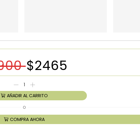
900
$
2465
AÑADIR AL CARRITO
O
COMPRA AHORA