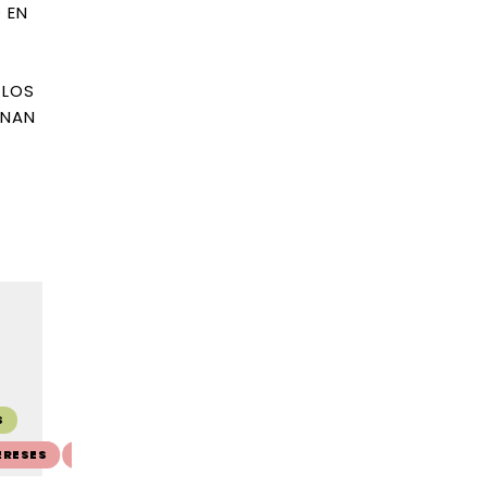
 EN
¿LOS
INAN
SALE 15%
SALE 15%
S
🚚 ENVÍO GRATIS
🚚 ENVÍO GRATIS
ERESES
💳 10 CUOTAS SIN INTERESES
💳 10 CUOTAS SIN INTERE