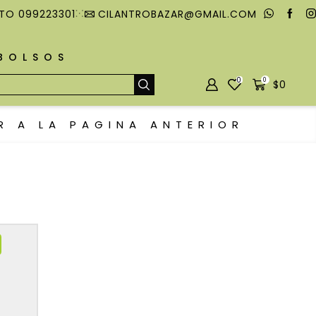
TO 099223301
CILANTROBAZAR@GMAIL.COM
MBOLSOS
0
0
$
0
R A LA PAGINA ANTERIOR