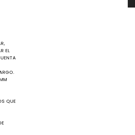
R,
R EL
CUENTA
LARGO.
 MM
OS QUE
DE