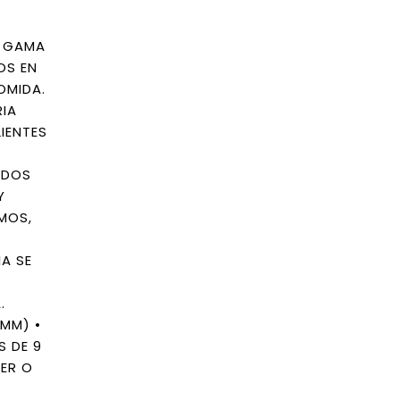
A GAMA
OS EN
OMIDA.
RIA
IENTES
ADOS
Y
MOS,
A SE
.
MM) •
S DE 9
DER O