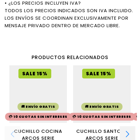
• ¿LOS PRECIOS INCLUYEN IVA?
TODOS LOS PRECIOS INDICADOS SON IVA INCLUIDO.
LOS ENVÍOS SE COORDINAN EXCLUSIVAMENTE POR
MENSAJE PRIVADO DENTRO DE MERCADO LIBRE.
PRODUCTOS RELACIONADOS
SALE 15%
SALE 15%
🚚 ENVÍO GRATIS
🚚 ENVÍO GRATIS
💳 10 CUOTAS SIN INTERESES
💳 10 CUOTAS SIN INTERESES

CUCHILLO COCINA
CUCHILLO SANTOKU
ARCOS SERIE
ARCOS SERIE