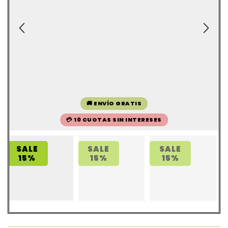
🚚 ENVÍO GRATIS
💳 10 CUOTAS SIN INTERESES
SALE
SALE
SALE
15%
15%
15%