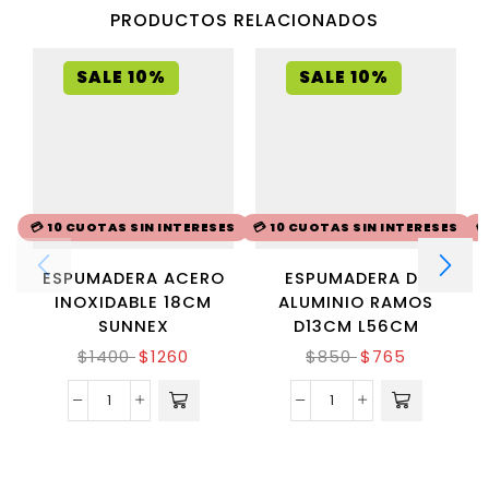
PRODUCTOS RELACIONADOS
SALE 10%
SALE 10%
💳 10 CUOTAS SIN INTERESES
💳 10 CUOTAS SIN INTERESES

ESPUMADERA ACERO
ESPUMADERA DE
INOXIDABLE 18CM
ALUMINIO RAMOS
SUNNEX
D13CM L56CM
$
1400
$
1260
$
850
$
765