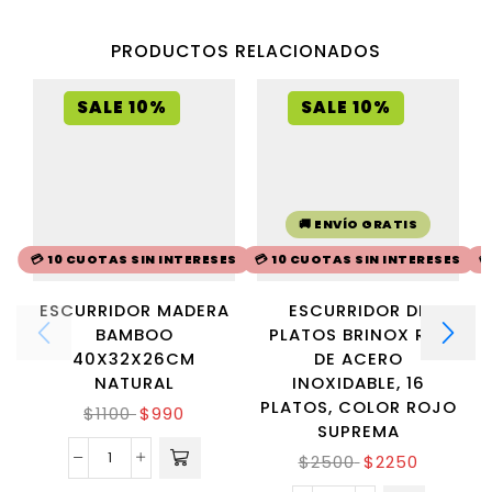
PRODUCTOS RELACIONADOS
SALE 10%
SALE 10%
🚚 ENVÍO GRATIS
💳 10 CUOTAS SIN INTERESES
💳 10 CUOTAS SIN INTERESES

ESCURRIDOR MADERA
ESCURRIDOR DE
BAMBOO
PLATOS BRINOX RED
40X32X26CM
DE ACERO
NATURAL
INOXIDABLE, 16
PLATOS, COLOR ROJO
$
1100
$
990
SUPREMA
$
2500
$
2250