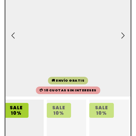
🚚 ENVÍO GRATIS
💳 10 CUOTAS SIN INTERESES
SALE
SALE
SALE
10%
10%
10%