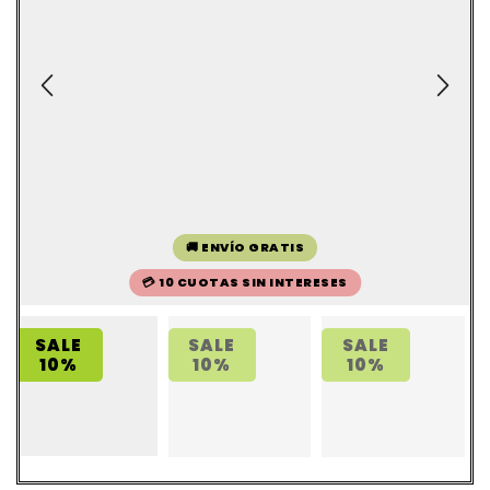
🚚 ENVÍO GRATIS
💳 10 CUOTAS SIN INTERESES
SALE
SALE
SALE
10%
10%
10%