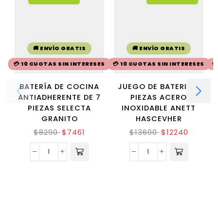
🚚 ENVÍO GRATIS
🚚 ENVÍO GRATIS
💳 10 CUOTAS SIN INTERESES
💳 10 CUOTAS SIN INTERESES

BATERÍA DE COCINA
JUEGO DE BATERIA 9
ANTIADHERENTE DE 7
PIEZAS ACERO
PIEZAS SELECTA
INOXIDABLE ANETT
GRANITO
HASCEVHER
$
8290
$
7461
$
13600
$
12240