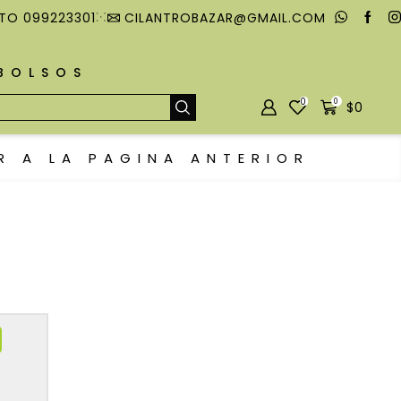
TO 099223301
CILANTROBAZAR@GMAIL.COM
MBOLSOS
0
0
$
0
R A LA PAGINA ANTERIOR