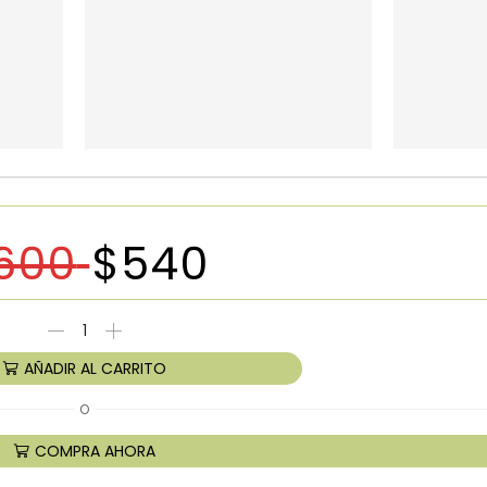
600
$
540
AÑADIR AL CARRITO
O
COMPRA AHORA