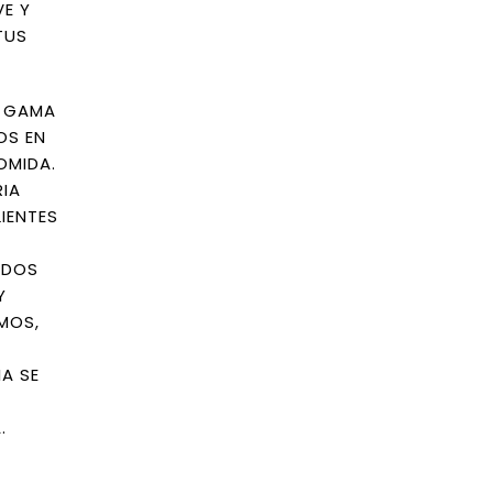
VE Y
TUS
A GAMA
OS EN
OMIDA.
RIA
IENTES
ADOS
Y
MOS,
A SE
.