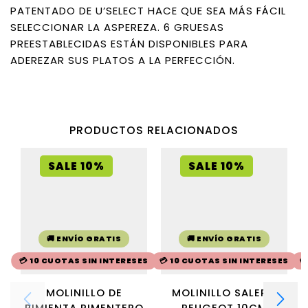
PATENTADO DE U’SELECT HACE QUE SEA MÁS FÁCIL
SELECCIONAR LA ASPEREZA. 6 GRUESAS
PREESTABLECIDAS ESTÁN DISPONIBLES PARA
ADEREZAR SUS PLATOS A LA PERFECCIÓN.
PRODUCTOS RELACIONADOS
SALE 10%
SALE 10%
🚚 ENVÍO GRATIS
🚚 ENVÍO GRATIS
💳 10 CUOTAS SIN INTERESES
💳 10 CUOTAS SIN INTERESES

MOLINILLO DE
MOLINILLO SALERO
PIMIENTA PIMENTERO
PEUGEOT 10CM