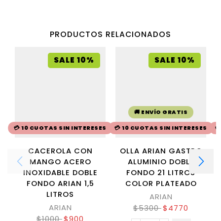
PRODUCTOS RELACIONADOS
SALE 10%
SALE 10%
🚚 ENVÍO GRATIS
💳 10 CUOTAS SIN INTERESES
💳 10 CUOTAS SIN INTERESES

CACEROLA CON
OLLA ARIAN GASTRO
MANGO ACERO
ALUMINIO DOBLE
INOXIDABLE DOBLE
FONDO 21 LITROS
FONDO ARIAN 1,5
COLOR PLATEADO
LITROS
ARIAN
ARIAN
$
5300
$
4770
$
1000
$
900