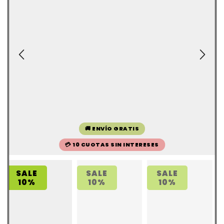
🚚 ENVÍO GRATIS
💳 10 CUOTAS SIN INTERESES
SALE
SALE
SALE
10%
10%
10%